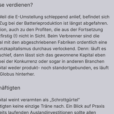
se verdienen?
eil die E-Umstellung schleppend anlief, befindet sich
ug bei der Batterieproduktion ist längst abgefahren.
on, auch zu den Profiten, die aus der Fortsetzung
rstig (!) nicht in Sicht. Beim Verbrenner sind die
l mit den abgeschriebenen Fabriken ordentlich eine
anzkapitalismus durchaus verlockend. Denn: läuft es
 schief, dann lässt sich das gewonnene Kapital eben
bei der Konkurrenz oder sogar in anderen Branchen
apital weder produkt- noch standortgebunden, es läuft
lobus hinterher.
häftigten
ital weint verarmten als „Schrottgürtel“
gten keine einzige Träne nach. Ein Blick auf Praxis
its laufenden Auslandinvestitionen sollte allen