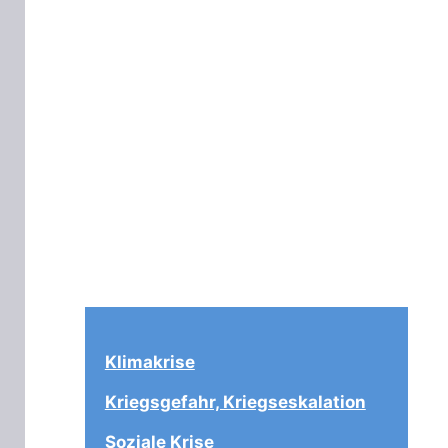
Klimakrise
Kriegsgefahr, Kriegseskalation
Soziale Krise