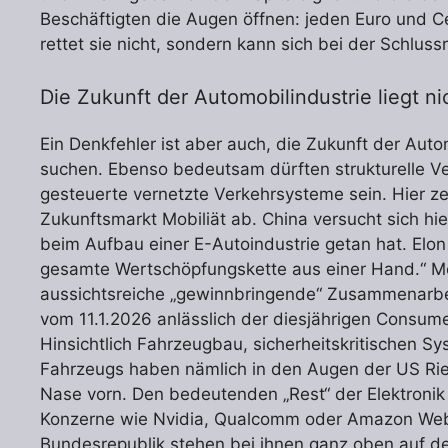
Beschäftigten die Augen öffnen: jeden Euro und C
rettet sie nicht, sondern kann sich bei der Schlu
Die Zukunft der Automobilindustrie liegt nic
Ein Denkfehler ist aber auch, die Zukunft der Auto
suchen. Ebenso bedeutsam dürften strukturelle 
gesteuerte vernetzte Verkehrsysteme sein. Hier z
Zukunftsmarkt Mobiliät ab. China versucht sich hi
beim Aufbau einer E-Autoindustrie getan hat. Elon 
gesamte Wertschöpfungskette aus einer Hand.“ 
aussichtsreiche „gewinnbringende“ Zusammenarbei
vom 11.1.2026 anlässlich der diesjährigen Consume
Hinsichtlich Fahrzeugbau, sicherheitskritischen 
Fahrzeugs haben nämlich in den Augen der US Ri
Nase vorn. Den bedeutenden „Rest“ der Elektronik
Konzerne wie Nvidia, Qualcomm oder Amazon Web 
Bundesrepublik stehen bei ihnen ganz oben auf der 