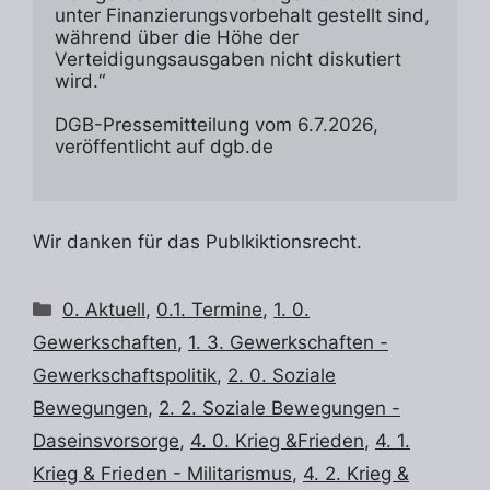
unter Finanzierungsvorbehalt gestellt sind, 
während über die Höhe der 
Verteidigungsausgaben nicht diskutiert 
wird.“
DGB-Pressemitteilung vom 6.7.2026, 
veröffentlicht auf dgb.de
Wir danken für das Publkiktionsrecht.
Kategorien
0. Aktuell
,
0.1. Termine
,
1. 0.
Gewerkschaften
,
1. 3. Gewerkschaften -
Gewerkschaftspolitik
,
2. 0. Soziale
Bewegungen
,
2. 2. Soziale Bewegungen -
Daseinsvorsorge
,
4. 0. Krieg &Frieden
,
4. 1.
Krieg & Frieden - Militarismus
,
4. 2. Krieg &