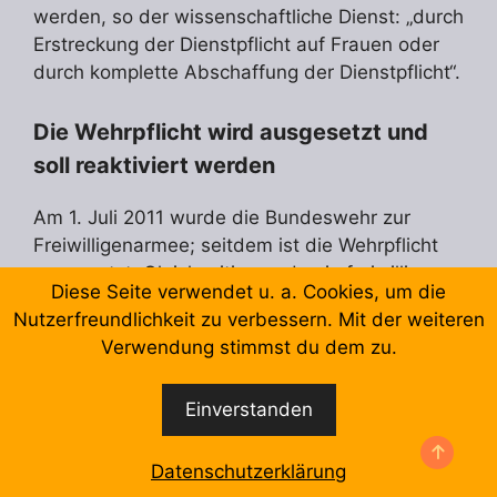
werden, so der wissenschaftliche Dienst: „durch
Erstreckung der Dienstpflicht auf Frauen oder
durch komplette Abschaffung der Dienstpflicht“.
Die Wehrpflicht wird ausgesetzt und
soll reaktiviert werden
Am 1. Juli 2011 wurde die Bundeswehr zur
Freiwilligenarmee; seitdem ist die Wehrpflicht
ausgesetzt. Gleichzeitig wurde ein freiwilliger
Diese Seite verwendet u. a. Cookies, um die
Wehrdienst geschaffen, der Männer und Frauen
Nutzerfreundlichkeit zu verbessern. Mit der weiteren
gleichermaßen offensteht. Das Ende der
Verwendung stimmst du dem zu.
Dienstpflicht gilt jedoch ausschließlich in
Friedenszeiten, im Spannungs- oder
Einverstanden
Verteidigungsfall kann sie wieder aktiviert
werden.
Datenschutzerklärung
Das dauerte keine 15 Jahre. Schon am 5.