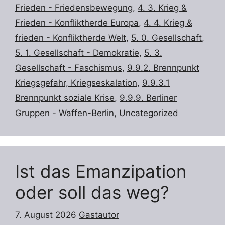
Frieden - Friedensbewegung
,
4. 3. Krieg &
Frieden - Konfliktherde Europa
,
4. 4. Krieg &
frieden - Konfliktherde Welt
,
5. 0. Gesellschaft
,
5. 1. Gesellschaft - Demokratie
,
5. 3.
Gesellschaft - Faschismus
,
9.9.2. Brennpunkt
Kriegsgefahr, Kriegseskalation
,
9.9.3.1
Brennpunkt soziale Krise
,
9.9.9. Berliner
Gruppen - Waffen-Berlin
,
Uncategorized
Ist das Emanzipation
oder soll das weg?
7. August 2026
Gastautor