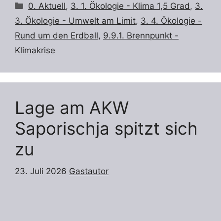
Kategorien
0. Aktuell
,
3. 1. Ökologie - Klima 1,5 Grad
,
3.
3. Ökologie - Umwelt am Limit
,
3. 4. Ökologie -
Rund um den Erdball
,
9.9.1. Brennpunkt -
Klimakrise
Lage am AKW
Saporischja spitzt sich
zu
23. Juli 2026
Gastautor