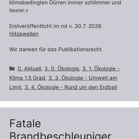
klimabedingten Dürren immer schlimmer und
teurer.«
Erstveröffentlicht im nd v. 30.7. 2026
Hitzewellen
Wir danken für das Publikationsrecht.
Kategorien
0. Aktuell
,
3. 0. Ökologie
,
3. 1. Ökologie -
Klima 1,5 Grad
,
3. 3. Ökologie - Umwelt am
Limit
,
3. 4. Ökologie - Rund um den Erdball
Fatale
Brandbeschleuniger