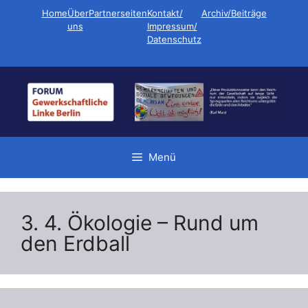
Zum
Home
Über
Partnerseiten
Kontakt/
Archiv/Beiträge
Inhalt
uns
Impressum/
Datenschutz
springen
Menü
3. 4. Ökologie – Rund um
den Erdball