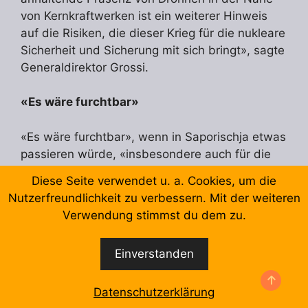
von Kernkraftwerken ist ein weiterer Hinweis
auf die Risiken, die dieser Krieg für die nukleare
Sicherheit und Sicherung mit sich bringt», sagte
Generaldirektor Grossi.
«Es wäre furchtbar»
«Es wäre furchtbar», wenn in Saporischja etwas
passieren würde, «insbesondere auch für die
Bevölkerung vor Ort», sagte der frühere Chef
Diese Seite verwendet u. a. Cookies, um die
der Nationalen Alarmzentrale Gerald Scharding
Nutzerfreundlichkeit zu verbessern. Mit der weiteren
schon 2023 gegenüber «
SRF
». Da das AKW
Verwendung stimmst du dem zu.
heruntergefahren sei, wäre die Menge an
radioaktiven Stoffen, die freigesetzt werden
Einverstanden
könnte, jedoch «deutlich geringer als bei einem
Kernkraftwerk in Vollbetrieb»
Datenschutzerklärung