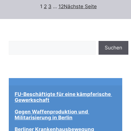
1
2
3
…
12
Nächste Seite
Suchen
Suchen
FU-Beschäftigte für eine kämpferische 
Gewerkschaft
Gegen Waffenproduktion und 
Militarisierung in Berlin
Berliner Krankenhausbewegung