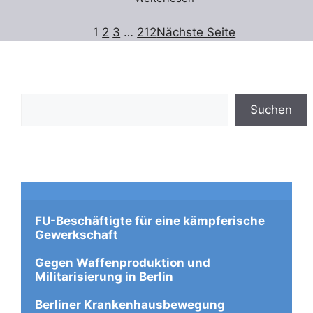
1
2
3
…
212
Nächste Seite
Suchen
Suchen
FU-Beschäftigte für eine kämpferische 
Gewerkschaft
Gegen Waffenproduktion und 
Militarisierung in Berlin
Berliner Krankenhausbewegung