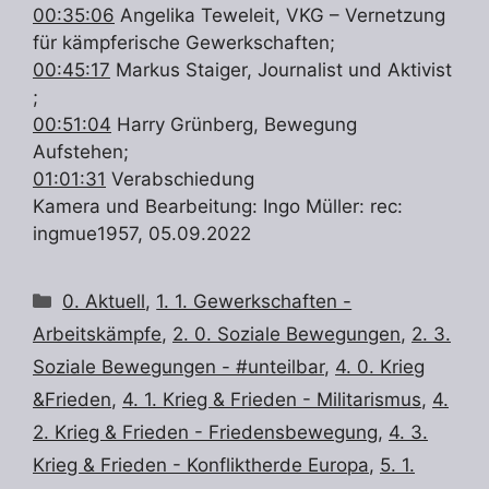
00:35:06
Angelika Teweleit, VKG – Vernetzung
für kämpferische Gewerkschaften;
00:45:17
Markus Staiger, Journalist und Aktivist
;
00:51:04
Harry Grünberg, Bewegung
Aufstehen;
01:01:31
Verabschiedung
Kamera und Bearbeitung: Ingo Müller: rec:
ingmue1957, 05.09.2022
Kategorien
0. Aktuell
,
1. 1. Gewerkschaften -
Arbeitskämpfe
,
2. 0. Soziale Bewegungen
,
2. 3.
Soziale Bewegungen - #unteilbar
,
4. 0. Krieg
&Frieden
,
4. 1. Krieg & Frieden - Militarismus
,
4.
2. Krieg & Frieden - Friedensbewegung
,
4. 3.
Krieg & Frieden - Konfliktherde Europa
,
5. 1.