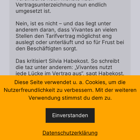
Vertragsunterzeichnung nun endlich 
umgesetzt ist. 

Nein, ist es nicht – und das liegt unter 
anderem daran, dass Vivantes an vielen 
Stellen den Tarifvertrag möglichst eng 
auslegt oder unterläuft und so für Frust bei 
den Beschäftigten sorgt.  

Das kritisiert Silvia Habekost. So schreibt 
die taz unter anderem: „Vivantes nutzt 
jede Lücke im Vertrag aus“, sagt Habekost. 
Tagtäglich müssten Arbeiterinnen für 
Diese Seite verwendet u. a. Cookies, um die
Sachen streiten, die sie eigentlich längst 
Nutzerfreundlichkeit zu verbessern. Mit der weiteren
erkämpft haben. „Es ist zum Kotzen“, so 
Verwendung stimmst du dem zu.
Habekosts Urteil.

Dafür hat Silvia Habekost nun eine 
Einverstanden
Abmahnung erhalten, unberechtigt, wie 
ver.di-Juristinnen geprüft haben. „Das 
Vorgehen der Personalabteilung 
Datenschutzerklärung
verurteilen wir aufs Schärfste. Hier 