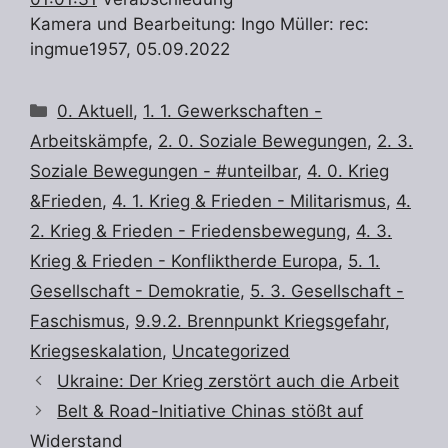
Kamera und Bearbeitung: Ingo Müller: rec:
ingmue1957, 05.09.2022
Kategorien
0. Aktuell
,
1. 1. Gewerkschaften -
Arbeitskämpfe
,
2. 0. Soziale Bewegungen
,
2. 3.
Soziale Bewegungen - #unteilbar
,
4. 0. Krieg
&Frieden
,
4. 1. Krieg & Frieden - Militarismus
,
4.
2. Krieg & Frieden - Friedensbewegung
,
4. 3.
Krieg & Frieden - Konfliktherde Europa
,
5. 1.
Gesellschaft - Demokratie
,
5. 3. Gesellschaft -
Faschismus
,
9.9.2. Brennpunkt Kriegsgefahr,
Kriegseskalation
,
Uncategorized
Ukraine: Der Krieg zerstört auch die Arbeit
Belt & Road-Initiative Chinas stößt auf
Widerstand