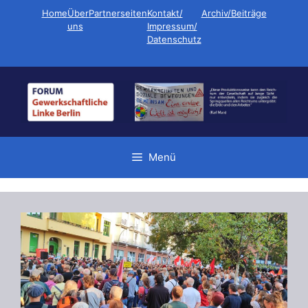
Zum
Home
Über
Partnerseiten
Kontakt/
Archiv/Beiträge
Inhalt
uns
Impressum/
Datenschutz
springen
Menü