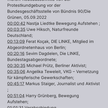
Protestkundgebung vor der
Bundesgeschäftsstelle von Bündnis 90/Die
Grünen, 05.09.2022
00:00:42
Nastja Liedtke Bewegung Aufstehen ;
00:03:35
Uwe Hiksch, Naturfreunde
Deutschland;
00:13:09
Ferat Koçak, DIE LINKE, Mitglied im
Abgeordnetenhaus von Berlin;
00:20:16
Sevim Dagdelen, Die LINKE,
Bundestagsabgeordnete;
00:30:35
Michael Prütz, Berliner Aktivist;
00:35:06
Angelika Teweleit, VKG – Vernetzung
für kämpferische Gewerkschaften;
00:45:17
Markus Staiger, Journalist und Aktivist
;
00:51:04
Harry Grünberg, Bewegung
Aufstehen;
01:01:31
Verabschiedung