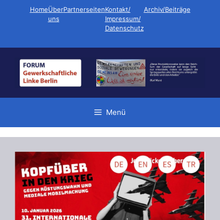
Zum
Home
Über
Partnerseiten
Kontakt/
Archiv/Beiträge
Inhalt
uns
Impressum/
Datenschutz
springen
Menü