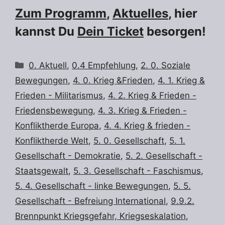
Zum Programm
,
Aktuelles
, hier
kannst Du
Dein Ticket
besorgen!
Kategorien
0. Aktuell
,
0.4 Empfehlung
,
2. 0. Soziale
Bewegungen
,
4. 0. Krieg &Frieden
,
4. 1. Krieg &
Frieden - Militarismus
,
4. 2. Krieg & Frieden -
Friedensbewegung
,
4. 3. Krieg & Frieden -
Konfliktherde Europa
,
4. 4. Krieg & frieden -
Konfliktherde Welt
,
5. 0. Gesellschaft
,
5. 1.
Gesellschaft - Demokratie
,
5. 2. Gesellschaft -
Staatsgewalt
,
5. 3. Gesellschaft - Faschismus
,
5. 4. Gesellschaft - linke Bewegungen
,
5. 5.
Gesellschaft - Befreiung International
,
9.9.2.
Brennpunkt Kriegsgefahr, Kriegseskalation
,