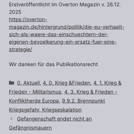
Erstveröffentlicht im Overton Magazin v. 26.12.
2025
https://overton-
magazin.de/hintergrund/politik/die-eu-verhaelt-
sich-als-waere-das-einschuechtern-der-
eigenen-bevoelkerung-ein-ersatz-fuer-eine-
strategie/
Wir danken für das Publikationsrecht
Kategorien
0. Aktuell
,
4. 0. Krieg &Frieden
,
4. 1. Krieg &
Frieden - Militarismus
,
4. 3. Krieg & Frieden -
Konfliktherde Europa
,
9.9.2. Brennpunkt
Kriegsgefahr, Kriegseskalation
Gefangenschaft endet nicht an
Gefängnismauern