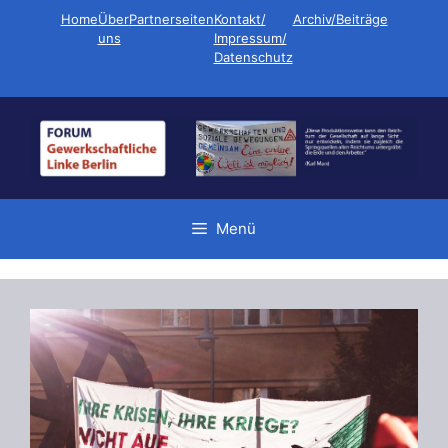
Zum
Home
Über
Partnerseiten
Kontakt/
Archiv/Beiträge
Inhalt
uns
Impressum/
Datenschutz
springen
Menü