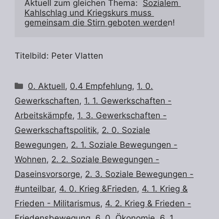
Aktuell zum gleichen Thema:  
Sozialem 
Kahlschlag und Kriegskurs muss 
gemeinsam die Stirn geboten werde
n! 
Titelbild: Peter Vlatten
Kategorien
0. Aktuell
,
0.4 Empfehlung
,
1. 0.
Gewerkschaften
,
1. 1. Gewerkschaften -
Arbeitskämpfe
,
1. 3. Gewerkschaften -
Gewerkschaftspolitik
,
2. 0. Soziale
Bewegungen
,
2. 1. Soziale Bewegungen -
Wohnen
,
2. 2. Soziale Bewegungen -
Daseinsvorsorge
,
2. 3. Soziale Bewegungen -
#unteilbar
,
4. 0. Krieg &Frieden
,
4. 1. Krieg &
Frieden - Militarismus
,
4. 2. Krieg & Frieden -
Friedensbewegung
,
6. 0. Ökonomie
,
6. 1.