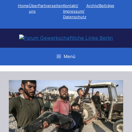
Zum
Home
Über
Partnerseiten
Kontakt/
Archiv/Beiträge
Inhalt
uns
Impressum/
Datenschutz
springen
Menü