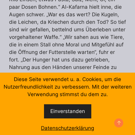
paar Dosen Bohnen.“ Al-Kafarna hielt inne, die
Augen schwer. „War es das wert? Die Kugeln,
die Leichen, da Kriechen durch den Tod? So tief
sind wir gefallen, bettelnd ums Überleben unter
vorgehaltener Waffe.“ „Wir sahen aus wie Tiere,
die in einem Stall ohne Moral und Mitgefühl auf
die Öffnung der Futterstelle warten“, fuhr er
fort. „Der Hunger hat uns dazu getrieben,
Nahrung aus den Händen unserer Feinde zu
suchen – Nahrung, die in Demütigung und
Diese Seite verwendet u. a. Cookies, um die
Schande gehüllt ist – nachdem wir einst in
Nutzerfreundlichkeit zu verbessern. Mit der weiteren
Würde gelebt hatten.“
Verwendung stimmst du dem zu.
Als Reaktion auf diesen Artikel erklärte ein
Einverstanden
Sprecher der israelischen Armee: „Die
israelischen Streitkräfte erlauben den
amerikanischen Zivilorganisationen (GHF), bei
Datenschutzerklärung