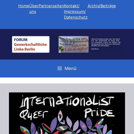
Zum
Home
Über
Partnerseiten
Kontakt/
Archiv/Beiträge
Inhalt
uns
Impressum/
Datenschutz
springen
Menü