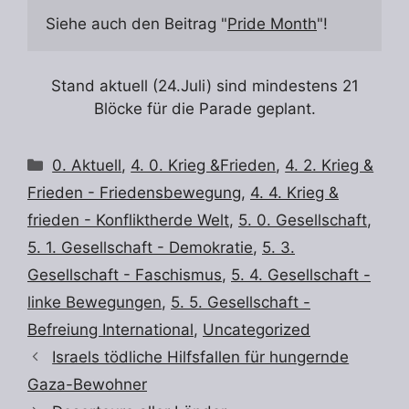
Siehe auch den Beitrag "
Pride Month
"! 
Stand aktuell (24.Juli) sind mindestens 21
Blöcke für die Parade geplant.
Kategorien
0. Aktuell
,
4. 0. Krieg &Frieden
,
4. 2. Krieg &
Frieden - Friedensbewegung
,
4. 4. Krieg &
frieden - Konfliktherde Welt
,
5. 0. Gesellschaft
,
5. 1. Gesellschaft - Demokratie
,
5. 3.
Gesellschaft - Faschismus
,
5. 4. Gesellschaft -
linke Bewegungen
,
5. 5. Gesellschaft -
Befreiung International
,
Uncategorized
Israels tödliche Hilfsfallen für hungernde
Gaza-Bewohner