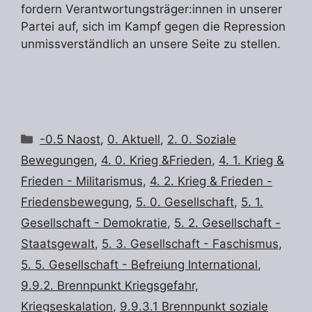
fordern Verantwortungsträger:innen in unserer
Partei auf, sich im Kampf gegen die Repression
unmissverständlich an unsere Seite zu stellen.
Kategorien
-0.5 Naost
,
0. Aktuell
,
2. 0. Soziale
Bewegungen
,
4. 0. Krieg &Frieden
,
4. 1. Krieg &
Frieden - Militarismus
,
4. 2. Krieg & Frieden -
Friedensbewegung
,
5. 0. Gesellschaft
,
5. 1.
Gesellschaft - Demokratie
,
5. 2. Gesellschaft -
Staatsgewalt
,
5. 3. Gesellschaft - Faschismus
,
5. 5. Gesellschaft - Befreiung International
,
9.9.2. Brennpunkt Kriegsgefahr,
Kriegseskalation
,
9.9.3.1 Brennpunkt soziale