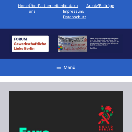
Zum
Home
Über
Partnerseiten
Kontakt/
Archiv/Beiträge
Inhalt
uns
Impressum/
Datenschutz
springen
Menü