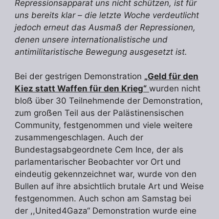
Repressionsapparat uns nicht schützen, ist für
uns bereits klar – die letzte Woche verdeutlicht
jedoch erneut das Ausmaẞ der Repressionen,
denen unsere internationalistische und
antimilitaristische Bewegung ausgesetzt ist.
Bei der gestrigen Demonstration
„
Geld für den
Kiez statt Waffen für den Krieg“
wurden nicht
bloẞ über 30 Teilnehmende der Demonstration,
zum groẞen Teil aus der Palästinensischen
Community, festgenommen und viele weitere
zusammengeschlagen. Auch der
Bundestagsabgeordnete Cem Ince, der als
parlamentarischer Beobachter vor Ort und
eindeutig gekennzeichnet war, wurde von den
Bullen auf ihre absichtlich brutale Art und Weise
festgenommen. Auch schon am Samstag bei
der ,,United4Gaza“ Demonstration wurde eine