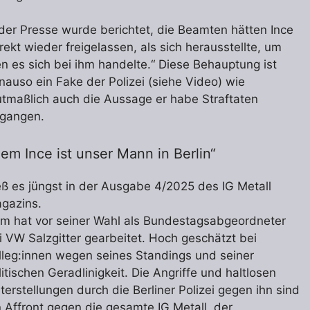
 der Presse wurde berichtet, die Beamten hätten Ince
irekt wieder freigelassen, als sich herausstellte, um
n es sich bei ihm handelte.“ Diese Behauptung ist
nauso ein Fake der Polizei (siehe Video) wie
tmaßlich auch die Aussage er habe Straftaten
gangen.
em Ince ist unser Mann in Berlin“
eß es jüngst in der Ausgabe 4/2025 des IG Metall
gazins.
m hat vor seiner Wahl als Bundestagsabgeordneter
i VW Salzgitter gearbeitet. Hoch geschätzt bei
lleg:innen wegen seines Standings und seiner
litischen Geradlinigkeit. Die Angriffe und haltlosen
terstellungen durch die Berliner Polizei gegen ihn sind
n Affront gegen die gesamte IG Metall, der