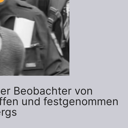
her Beobachter von
riffen und festgenommen
ergs