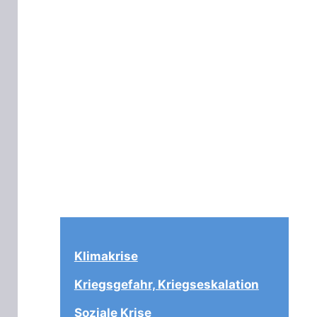
Klimakrise
Kriegsgefahr, Kriegseskalation
Soziale Krise