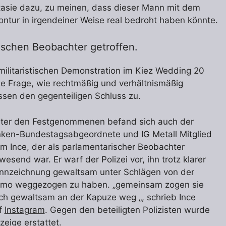
ntasie dazu, zu meinen, dass dieser Mann mit dem
ntur in irgendeiner Weise real bedroht haben könnte.
ischen Beobachter getroffen.
imilitaristischen Demonstration im Kiez Wedding 20
ie Frage, wie rechtmäßig und verhältnismäßig
ssen den gegenteiligen Schluss zu.
ter den Festgenommenen befand sich auch der
nken-Bundestagsabgeordnete und IG Metall Mitglied
m Ince, der als parlamentarischer Beobachter
wesend war. Er warf der Polizei vor, ihn trotz klarer
nnzeichnung gewaltsam unter Schlägen von der
mo weggezogen zu haben. „gemeinsam zogen sie
ch gewaltsam an der Kapuze weg „, schrieb Ince
f
Instagram
. Gegen den beteiligten Polizisten wurde
zeige erstattet.