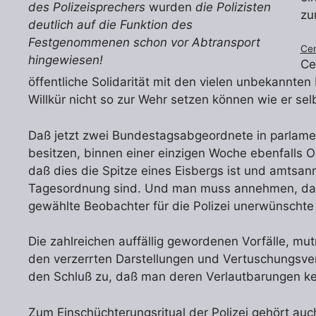
des Polizeisprechers
wurden
die Polizisten
zu
deutlich auf die Funktion des
Festgenommenen schon vor Abtransport
Ce
hingewiesen!
Ce
öffentliche Solidarität mit den vielen unbekannten
Willkür nicht so zur Wehr setzen können wie er sel
Daß jetzt zwei Bundestagsabgeordnete in parlament
besitzen, binnen einer einzigen Woche ebenfalls O
daß dies die Spitze eines Eisbergs ist und amts
Tagesordnung sind. Und man muss annehmen, dass
gewählte Beobachter für die Polizei unerwünschte 
Die zahlreichen auffällig gewordenen Vorfälle, mu
den verzerrten Darstellungen und Vertuschungsver
den Schluß zu, daß man deren Verlautbarungen ke
Zum Einschüchterungsritual der Polizei gehört auch,