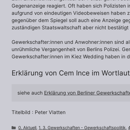
Gegenanzeige reagiert. Oft haben sich Polizisten i
aufgrund von eindeutigen Videobeweisen haben z
gegenüber dem Spiegel soll auch eine Anzeige ge
zuständigen Staatswaltschaft aber nicht bestätigt
Gewerkschafter:innen und Anwohner:innen sind alar
unrühmliche Vergangenheit von Berlins Polizei. Ge
Gewerkschafter:innen im Kiez Wedding haben in de
Erklärung von Cem Ince im Wortlaut
siehe auch 
Erklärung von Berliner Gewerkschaft
Titelbild : Peter Vlatten
Kategorien
0. Aktuell
,
1. 3. Gewerkschaften - Gewerkschaftspolitik
,
4