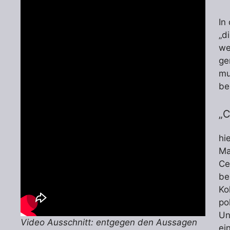
In
„d
we
ge
mu
be
„C
hi
Ma
Ce
be
Ko
po
Un
Video Ausschnitt:
entgegen den Aussagen
ei