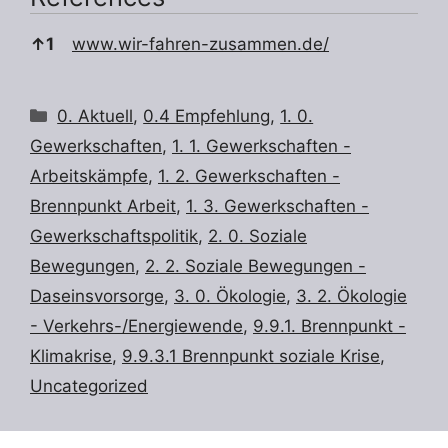
References
↑
1
www.wir-fahren-zusammen.de/
Kategorien
0. Aktuell
,
0.4 Empfehlung
,
1. 0.
Gewerkschaften
,
1. 1. Gewerkschaften -
Arbeitskämpfe
,
1. 2. Gewerkschaften -
Brennpunkt Arbeit
,
1. 3. Gewerkschaften -
Gewerkschaftspolitik
,
2. 0. Soziale
Bewegungen
,
2. 2. Soziale Bewegungen -
Daseinsvorsorge
,
3. 0. Ökologie
,
3. 2. Ökologie
- Verkehrs-/Energiewende
,
9.9.1. Brennpunkt -
Klimakrise
,
9.9.3.1 Brennpunkt soziale Krise
,
Uncategorized