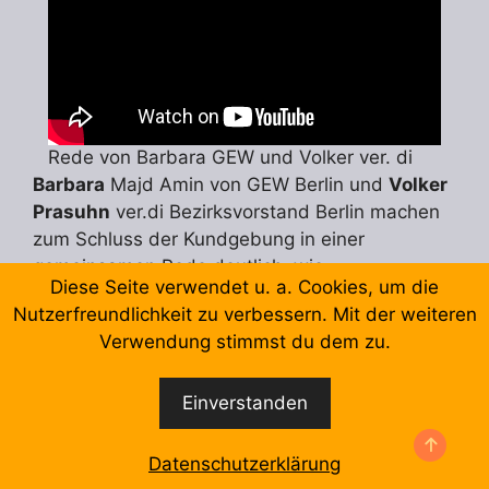
Rede von Barbara GEW und Volker ver. di
Barbara
Majd Amin von GEW Berlin und
Volker
Prasuhn
ver.di Bezirksvorstand Berlin machen
zum Schluss der Kundgebung in einer
gemeinsamen Rede deutlich, wie
Diese Seite verwendet u. a. Cookies, um die
Kriegseskalation, Aufrüstung und Militarisierung
Nutzerfreundlichkeit zu verbessern. Mit der weiteren
zum Joch der gesamten Gesellschaft werden.
Verwendung stimmst du dem zu.
„Ohne Frieden ist alles nichts.“ Gerade jetzt, vor
Einverstanden
dem Hintergrund des Massentötens durch die
israelischen Truppen im GAZA, mobilisieren die
internationalen Gewerkschaften gegen
Datenschutzerklärung
Kriegseskalation, für Waffenstillstand und