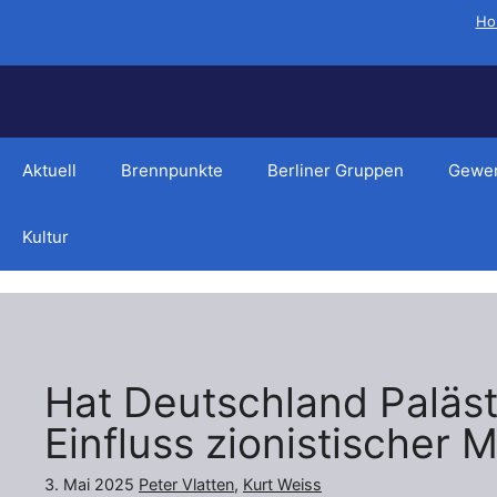
Zum
Ho
Inhalt
springen
Aktuell
Brennpunkte
Berliner Gruppen
Gewer
Kultur
Hat Deutschland Paläst
Einfluss zionistischer 
3. Mai 2025
Peter Vlatten
,
Kurt Weiss