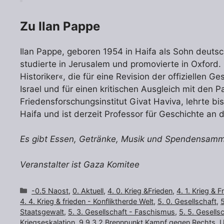
Zu Ilan Pappe
Ilan Pappe, geboren 1954 in Haifa als Sohn deuts
studierte in Jerusalem und promovierte in Oxford. 
Historiker«, die für eine Revision der offiziellen
Israel und für einen kritischen Ausgleich mit den P
Friedensforschungsinstitut Givat Haviva, lehrte bi
Haifa und ist derzeit Professor für Geschichte an d
Es gibt Essen, Getränke, Musik und Spendensam
Veranstalter ist Gaza Komitee
Kategorien
-0.5 Naost
,
0. Aktuell
,
4. 0. Krieg &Frieden
,
4. 1. Krieg & F
4. 4. Krieg & frieden - Konfliktherde Welt
,
5. 0. Gesellschaft
,
5
Staatsgewalt
,
5. 3. Gesellschaft - Faschismus
,
5. 5. Gesellsc
Kriegseskalation
,
9.9.3.2 Brennpunkt Kampf gegen Rechts
,
U