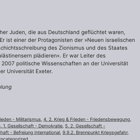
cher Juden, die aus Deutschland geflüchtet waren,
Er ist einer der Protagonisten der »Neuen israelischen
 Geschichtsschreibung des Zionismus und des Staates
alästinensern plädieren«. Er war Leiter des
s 2007 politische Wissenschaften an der Universität
er Universität Exeter.
mlung
rieden - Militarismus
,
4. 2. Krieg & Frieden - Friedensbewegung
,
. 1. Gesellschaft - Demokratie
,
5. 2. Gesellschaft -
haft - Befreiung International
,
9.9.2. Brennpunkt Kriegsgefahr,
ncategorized