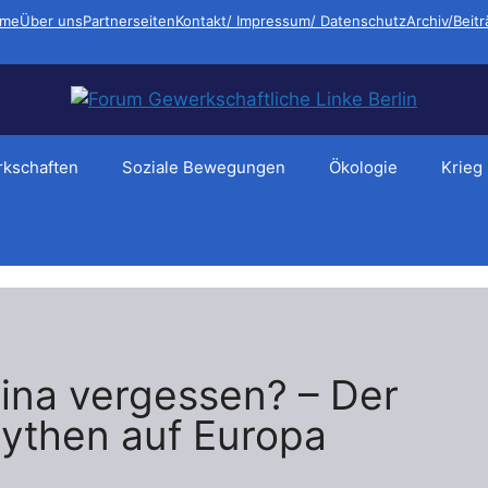
me
Über uns
Partnerseiten
Kontakt/ Impressum/ Datenschutz
Archiv/Beit
kschaften
Soziale Bewegungen
Ökologie
Krieg
ina vergessen? – Der
Mythen auf Europa