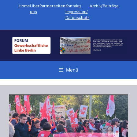
Zum
Home
Über
Partnerseiten
Kontakt/
Archiv/Beiträge
Inhalt
uns
Impressum/
Datenschutz
springen
Menü