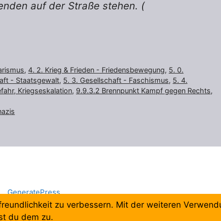
enden auf der Straße stehen. (
tarismus
,
4. 2. Krieg & Frieden - Friedensbewegung
,
5. 0.
aft - Staatsgewalt
,
5. 3. Gesellschaft - Faschismus
,
5. 4.
fahr, Kriegseskalation
,
9.9.3.2 Brennpunkt Kampf gegen Rechts
,
nazis
mit
GeneratePress
freundlichkeit zu verbessern. Mit der weiteren Verwen
st du dem zu.