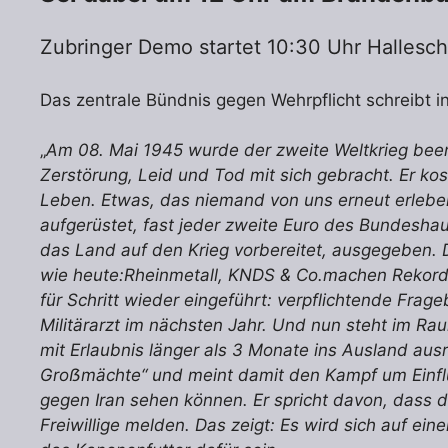
Zubringer Demo startet 10:30 Uhr Hallesch
Das zentrale Bündnis gegen Wehrpflicht schreibt i
„
Am 08. Mai 1945 wurde der zweite Weltkrieg been
Zerstörung, Leid und Tod mit sich gebracht. Er ko
Leben. Etwas, das niemand von uns erneut erlebe
aufgerüstet, fast jeder zweite Euro des Bundeshau
das Land auf den Krieg vorbereitet, ausgegeben. 
wie heute:Rheinmetall, KNDS & Co.machen Rekordpr
für Schritt wieder eingeführt: verpflichtende Fra
Militärarzt im nächsten Jahr. Und nun steht im R
mit Erlaubnis länger als 3 Monate ins Ausland ausr
Groẞmächte“ und meint damit den Kampf um Einflus
gegen Iran sehen können. Er spricht davon, dass 
Freiwillige melden. Das zeigt: Es wird sich auf ei