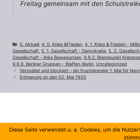
Freitag gemeinsam mit den Schulstreik
Kategorien
0. Aktuell
,
4. 0. Krieg &Frieden
,
4. 1. Krieg & Frieden - Mili
Gesellschaft
,
5. 1. Gesellschaft - Demokratie
,
5. 2. Gesellsch
Gesellschaft - linke Bewegungen
,
9.9.2. Brennpunkt Kriegsge
9.9.9. Berliner Gruppen - Waffen-Berlin
,
Uncategorized
Verspätet und blockiert – ein frustrierender 1. Mai für Neo
Erinnerung an den 02. Mai 1933
© 2026 Forum Gewerkschaftliche Linke Berlin
• Erstellt 
Diese Seite verwendet u. a. Cookies, um die Nutzer
stimm