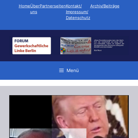
Zum
Home
Über
Partnerseiten
Kontakt/
Archiv/Beiträge
Inhalt
uns
Impressum/
Datenschutz
springen
Menü