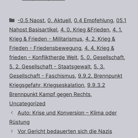
Kategorien
-0.5 Naost
,
0. Aktuell
,
0.4 Empfehlung
,
05.1
Nahost Basisartikel
,
4. 0. Krieg &Frieden
,
4. 1.
Krieg & Frieden - Militarismus
,
4. 2. Krieg &
Frieden - Friedensbewegung
,
4. 4. Krieg &
frieden - Konfliktherde Welt
,
5. 0. Gesellschaft
,
5. 2. Gesellschaft - Staatsgewalt
,
5. 3.
Gesellschaft - Faschismus
,
9.9.2. Brennpunkt
Kriegsgefahr, Kriegseskalation
,
9.9.3.2
Brennpunkt Kampf gegen Rechts
,
Uncategorized
Auto: Krise und Konversion – Klima oder
Rüstung
Vor Gericht bedauerten sich die Nazis