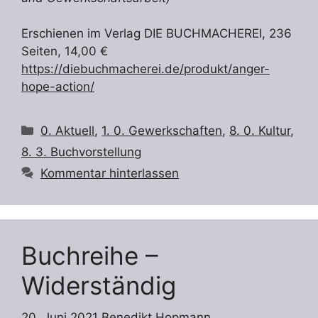
Erschienen im Verlag DIE BUCHMACHEREI, 236
Seiten, 14,00 €
https://diebuchmacherei.de/produkt/anger-
hope-action/
Kategorien
0. Aktuell
,
1. 0. Gewerkschaften
,
8. 0. Kultur
,
8. 3. Buchvorstellung
Kommentar hinterlassen
Buchreihe –
Widerständig
20. Juni 2021
Benedikt Hopmann