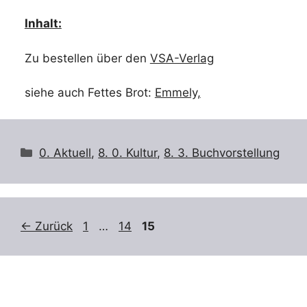
Inhalt:
Zu bestellen über den
VSA-Verlag
siehe auch Fettes Brot:
Emmely,
Kategorien
0. Aktuell
,
8. 0. Kultur
,
8. 3. Buchvorstellung
Seite
Seite
Seite
←
Zurück
1
…
14
15
Suchen