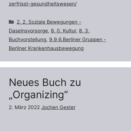
zerfrisst-gesundheitswesen/
Kategorien
2. 2. Soziale Bewegungen -
Daseinsvorsorge
,
8. 0. Kultur
,
8. 3.
Buchvorstellung
,
9.9.6.Berliner Gruppen -
Berliner Krankenhausbewegung
Neues Buch zu
„Organizing“
2. März 2022
Jochen Gester