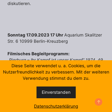
diskutieren.
Sonntag 17.09.2023 17 Uhr
Aquarium Skalitzer
Str. 6 10999 Berlin-Kreuzberg
Filmisches Begleitprogramm:
„Pierburg – Ihr Kampf ist unser Kampf“ 1974, 49
Diese Seite verwendet u. a. Cookies, um die
Min., dt
Nutzerfreundlichkeit zu verbessern. Mit der weiteren
„Diese spontane Arbeitsniederlegung war nicht
Verwendung stimmst du dem zu.
geplant“ 1982, 43 Min., dt.
Donnerstag 07. September 2023 19 Uhr
Einverstanden
Regenbogenkino Lausitzer Straße 22 10999
Berlin-Kreuzberg
Datenschutzerklärung
„Liebe, D-Mark und Tod“ – „Aşk, Mark ve Ölüm“