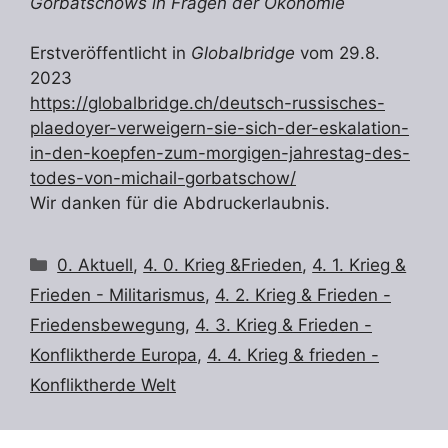
Gorbatschows in Fragen der Ökonomie
Erstveröffentlicht in
Globalbridge
vom 29.8.
2023
https://globalbridge.ch/deutsch-russisches-
plaedoyer-verweigern-sie-sich-der-eskalation-
in-den-koepfen-zum-morgigen-jahrestag-des-
todes-von-michail-gorbatschow/
Wir danken für die Abdruckerlaubnis.
Kategorien
0. Aktuell
,
4. 0. Krieg &Frieden
,
4. 1. Krieg &
Frieden - Militarismus
,
4. 2. Krieg & Frieden -
Friedensbewegung
,
4. 3. Krieg & Frieden -
Konfliktherde Europa
,
4. 4. Krieg & frieden -
Konfliktherde Welt