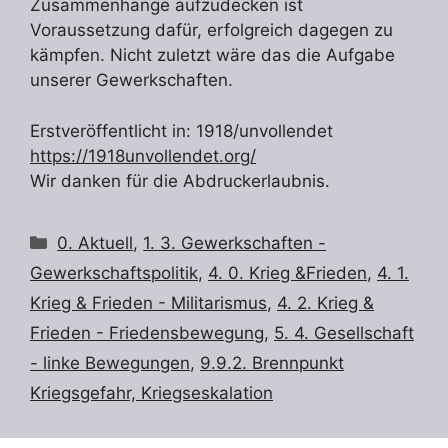
Zusammenhänge aufzudecken ist
Voraussetzung dafür, erfolgreich dagegen zu
kämpfen. Nicht zuletzt wäre das die Aufgabe
unserer Gewerkschaften.
Erstveröffentlicht in: 1918/unvollendet
https://1918unvollendet.org/
Wir danken für die Abdruckerlaubnis.
Kategorien
0. Aktuell
,
1. 3. Gewerkschaften -
Gewerkschaftspolitik
,
4. 0. Krieg &Frieden
,
4. 1.
Krieg & Frieden - Militarismus
,
4. 2. Krieg &
Frieden - Friedensbewegung
,
5. 4. Gesellschaft
- linke Bewegungen
,
9.9.2. Brennpunkt
Kriegsgefahr, Kriegseskalation