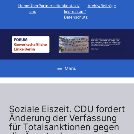
Zum
Home
Über
Partnerseiten
Kontakt/
Archiv/Beiträge
Inhalt
uns
Impressum/
Datenschutz
springen
Menü
Soziale Eiszeit. CDU fordert
Änderung der Verfassung
für Totalsanktionen gegen