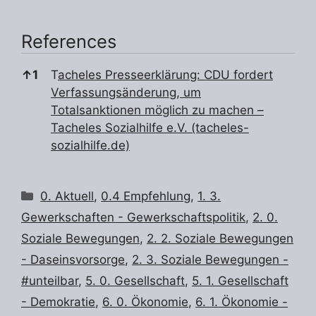
References
References
↑
1
T
acheles Presseerklärung: CDU fordert
Verfassungsänderung, um
Totalsanktionen möglich zu machen –
Tacheles Sozialhilfe e.V. (tacheles-
sozialhilfe.de)
Kategorien
0. Aktuell
,
0.4 Empfehlung
,
1. 3.
Gewerkschaften - Gewerkschaftspolitik
,
2. 0.
Soziale Bewegungen
,
2. 2. Soziale Bewegungen
- Daseinsvorsorge
,
2. 3. Soziale Bewegungen -
#unteilbar
,
5. 0. Gesellschaft
,
5. 1. Gesellschaft
- Demokratie
,
6. 0. Ökonomie
,
6. 1. Ökonomie -