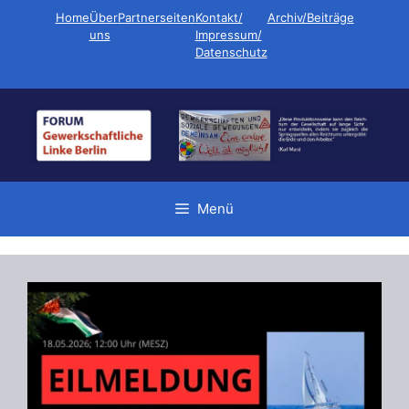
Zum
Home
Über
Partnerseiten
Kontakt/
Archiv/Beiträge
Inhalt
uns
Impressum/
Datenschutz
springen
Menü