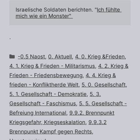
Israelische Soldaten berichten. "
Ich fühlte 
mich wie ein Monster" 
.
Kategorien
-0.5 Naost
,
0. Aktuell
,
4. 0. Krieg &Frieden
,
4. 1. Krieg & Frieden - Militarismus
,
4. 2. Krieg &
Frieden - Friedensbewegung
,
4. 4. Krieg &
frieden - Konfliktherde Welt
,
5. 0. Gesellschaft
,
5. 1. Gesellschaft - Demokratie
,
5. 3.
Gesellschaft - Faschismus
,
5. 5. Gesellschaft -
Befreiung International
,
9.9.2. Brennpunkt
Kriegsgefahr, Kriegseskalation
,
9.9.3.2
Brennpunkt Kampf gegen Rechts
,