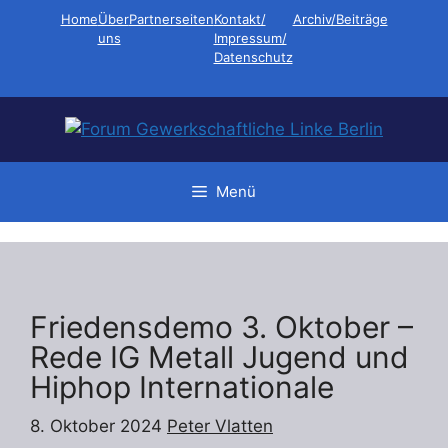
Zum
Home
Über
Partnerseiten
Kontakt/
Archiv/Beiträge
Inhalt
uns
Impressum/
Datenschutz
springen
Menü
Friedensdemo 3. Oktober –
Rede IG Metall Jugend und
Hiphop Internationale
8. Oktober 2024
Peter Vlatten