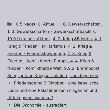
.
Kategorien
-0.5 Naost
,
0. Aktuell
,
1. 0. Gewerkschaften
,
1. 3. Gewerkschaften - Gewerkschaftspolitik
,
10.0 Ukraine - Aktuell
,
4. 0. Krieg &Frieden
,
4. 1.
Krieg & Frieden - Militarismus
,
4. 2. Krieg &
Frieden - Friedensbewegung
,
4. 3. Krieg &
Frieden - Konfliktherde Europa
,
4. 4. Krieg &
frieden - Konfliktherde Welt
,
9.9.2. Brennpunkt
Kriegsgefahr, Kriegseskalation
,
Uncategorized
Friedensdemo 3.Oktober – eine israelische
Jüdin und eine Palästinenserin klagen an und
rütteln gemeinsam auf!
Die Ökonomie – ausradiert