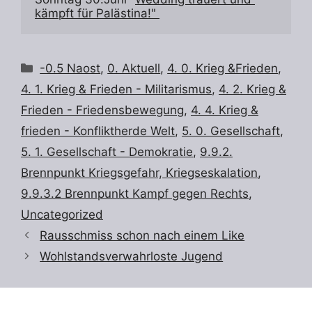
kämpft für Palästina!" 
Kategorien
-0.5 Naost
,
0. Aktuell
,
4. 0. Krieg &Frieden
,
4. 1. Krieg & Frieden - Militarismus
,
4. 2. Krieg &
Frieden - Friedensbewegung
,
4. 4. Krieg &
frieden - Konfliktherde Welt
,
5. 0. Gesellschaft
,
5. 1. Gesellschaft - Demokratie
,
9.9.2.
Brennpunkt Kriegsgefahr, Kriegseskalation
,
9.9.3.2 Brennpunkt Kampf gegen Rechts
,
Uncategorized
Rausschmiss schon nach einem Like
Wohlstandsverwahrloste Jugend