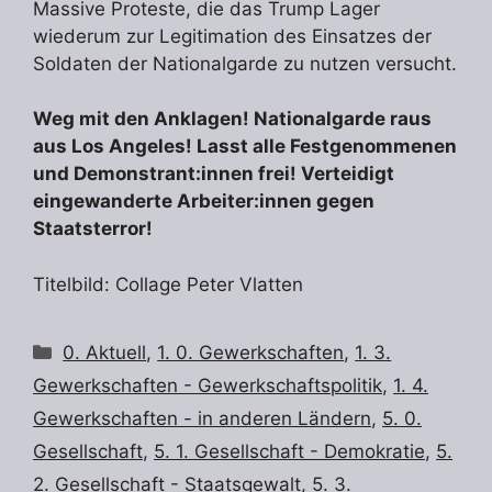
Massive Proteste, die das Trump Lager
wiederum zur Legitimation des Einsatzes der
Soldaten der Nationalgarde zu nutzen versucht.
Weg mit den Anklagen! Nationalgarde raus
aus Los Angeles! Lasst alle Festgenommenen
und Demonstrant:innen frei! Verteidigt
eingewanderte Arbeiter:innen gegen
Staatsterror!
Titelbild: Collage Peter Vlatten
Kategorien
0. Aktuell
,
1. 0. Gewerkschaften
,
1. 3.
Gewerkschaften - Gewerkschaftspolitik
,
1. 4.
Gewerkschaften - in anderen Ländern
,
5. 0.
Gesellschaft
,
5. 1. Gesellschaft - Demokratie
,
5.
2. Gesellschaft - Staatsgewalt
,
5. 3.