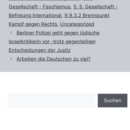
Gesellschaft - Faschismus
,
5. 5. Gesellschaft -
Befreiung International
,
9.9.3.2 Brennpunkt
Kampf gegen Rechts
,
Uncategorized
Berliner Polizei geht gegen jüdische
Israelkritikerin vor -trotz gegenteiliger
Entscheidungen der Justiz
Arbeiten die Deutschen zu viel?
Suchen
Suchen