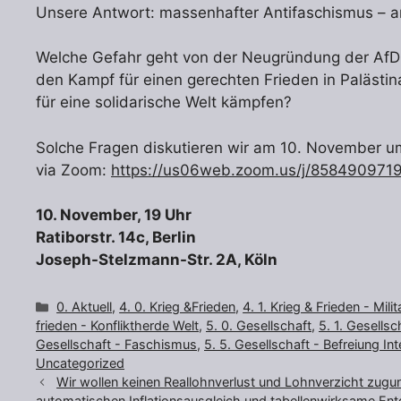
Unsere Antwort: massenhafter Antifaschismus – ant
Welche Gefahr geht von der Neugründung der AfD
den Kampf für einen gerechten Frieden in Paläst
für eine solidarische Welt kämpfen?
Solche Fragen diskutieren wir am 10. November u
via Zoom:
https://us06web.zoom.us/j/858490971
10. November, 19 Uhr
Ratiborstr. 14c, Berlin
Joseph-Stelzmann-Str. 2A, Köln
Kategorien
0. Aktuell
,
4. 0. Krieg &Frieden
,
4. 1. Krieg & Frieden - Mili
frieden - Konfliktherde Welt
,
5. 0. Gesellschaft
,
5. 1. Gesells
Gesellschaft - Faschismus
,
5. 5. Gesellschaft - Befreiung Int
Uncategorized
Wir wollen keinen Reallohnverlust und Lohnverzicht zugu
automatischen Inflationsausgleich und tabellenwirksame En