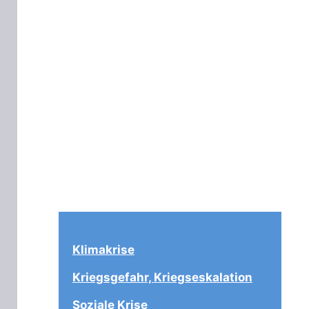
Klimakrise
Kriegsgefahr, Kriegseskalation
Soziale Krise