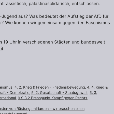
irassistisch, palästinasolidarisch, entschlossen.
-Jugend aus? Was bedeutet der Aufstieg der AfD für
ina? Wie können wir gemeinsam gegen den Faschismus
m 19 Uhr in verschiedenen Städten und bundesweit
98
tarismus
,
4. 2. Krieg & Frieden - Friedensbewegung
,
4. 4. Krieg &
chaft - Demokratie
,
5. 2. Gesellschaft - Staatsgewalt
,
5. 3.
ernational
,
9.9.3.2 Brennpunkt Kampf gegen Rechts
,
nsten von Rüstungsmilliarden – wir brauchen einen
tgelterhöhungen!