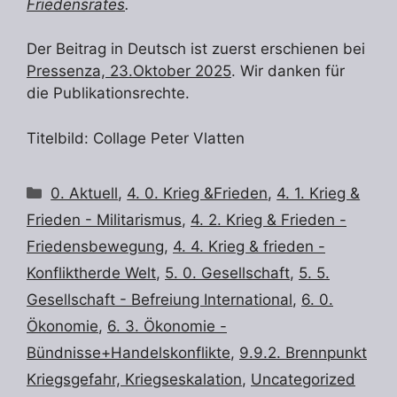
Friedensrates
.
Der Beitrag in Deutsch ist zuerst erschienen bei
Pressenza, 23.Oktober 2025
. Wir danken für
die Publikationsrechte.
Titelbild: Collage Peter Vlatten
Kategorien
0. Aktuell
,
4. 0. Krieg &Frieden
,
4. 1. Krieg &
Frieden - Militarismus
,
4. 2. Krieg & Frieden -
Friedensbewegung
,
4. 4. Krieg & frieden -
Konfliktherde Welt
,
5. 0. Gesellschaft
,
5. 5.
Gesellschaft - Befreiung International
,
6. 0.
Ökonomie
,
6. 3. Ökonomie -
Bündnisse+Handelskonflikte
,
9.9.2. Brennpunkt
Kriegsgefahr, Kriegseskalation
,
Uncategorized