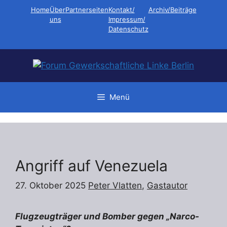
Zum
Home
Über
Partnerseiten
Kontakt/
Archiv/Beiträge
Inhalt
uns
Impressum/
Datenschutz
springen
Menü
Angriff auf Venezuela
27. Oktober 2025
Peter Vlatten
,
Gastautor
Flugzeugträger und Bomber gegen „Narco-