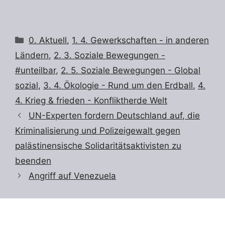
Kategorien
0. Aktuell
,
1. 4. Gewerkschaften - in anderen
Ländern
,
2. 3. Soziale Bewegungen -
#unteilbar
,
2. 5. Soziale Bewegungen - Global
sozial
,
3. 4. Ökologie - Rund um den Erdball
,
4.
4. Krieg & frieden - Konfliktherde Welt
UN-Experten fordern Deutschland auf, die
Kriminalisierung und Polizeigewalt gegen
palästinensische Solidaritätsaktivisten zu
beenden
Angriff auf Venezuela