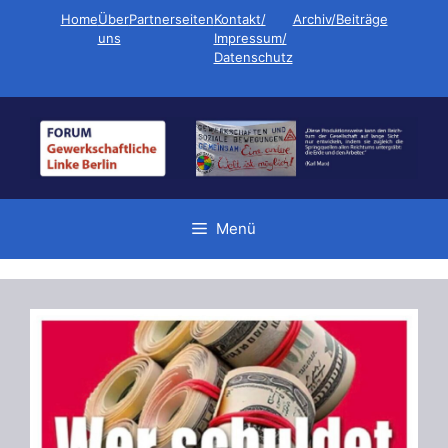
Zum
Home
Über
Partnerseiten
Kontakt/
Archiv/Beiträge
Inhalt
uns
Impressum/
Datenschutz
springen
Menü