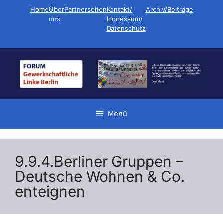
Zum
Home
Über
Partnerseiten
Kontakt/
Archiv/Beiträge
Inhalt
uns
Impressum/
Datenschutz
springen
Menü
9.9.4.Berliner Gruppen –
Deutsche Wohnen & Co.
enteignen