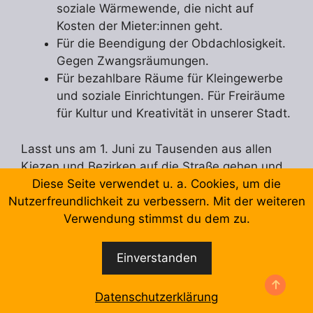
soziale Wärmewende, die nicht auf
Kosten der Mieter:innen geht.
Für die Beendigung der Obdachlosigkeit.
Gegen Zwangsräumungen.
Für bezahlbare Räume für Kleingewerbe
und soziale Einrichtungen. Für Freiräume
für Kultur und Kreativität in unserer Stadt.
Lasst uns am 1. Juni zu Tausenden aus allen
Kiezen und Bezirken auf die Straße gehen und
zeigen, dass wir stark und vielfältig sind.
Diese Seite verwendet u. a. Cookies, um die
Nutzerfreundlichkeit zu verbessern. Mit der weiteren
Verwendung stimmst du dem zu.
Wohnraum ist keine Ware — sondern ein
Menschenrecht
Einverstanden
Die Vorbereitungen zur Mietendemo findet beim
#Mietenwahnsinn-Plenum jeden Dienstag um
Datenschutzerklärung
19 Uhr im Kiezanker 36 (Cuvrystr. 13/14, 10997