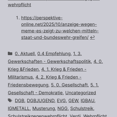
wehrpflicht
https://perspektive-
online.net/2025/10/anzeige-wegen-
meme-es-zeigt-zu-welchen-mitteln-
staat-und-bundeswehr-greifen/
↩︎
Kategorien
0. Aktuell
,
0.4 Empfehlung
,
1. 3.
Gewerkschaften - Gewerkschaftspolitik
,
4. 0.
Krieg &Frieden
,
4. 1. Krieg & Frieden -
Militarismus
,
4. 2. Krieg & Frieden -
Friedensbewegung
,
5. 0. Gesellschaft
,
5. 1.
Gesellschaft - Demokratie
,
Uncategorized
Schlagwörter
DGB
,
DGBJUGEND
,
EVG
,
GEW
,
IGBAU
,
IGMETALL
,
Musterung
,
NGG
,
Schulstreik
,
Schulstreikgegenwehrpflicht
,
Verdi
,
Wehrpflicht