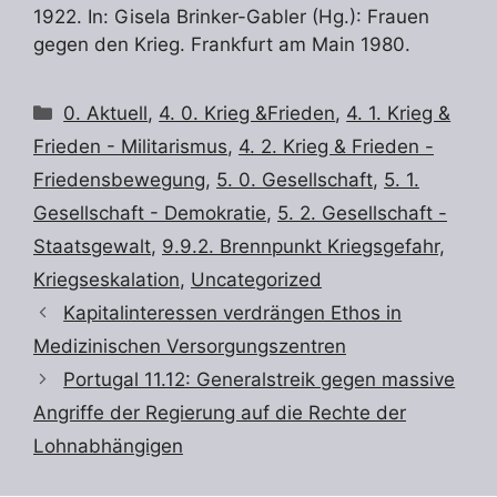
1922. In: Gisela Brinker-Gabler (Hg.): Frauen
gegen den Krieg. Frankfurt am Main 1980.
Kategorien
0. Aktuell
,
4. 0. Krieg &Frieden
,
4. 1. Krieg &
Frieden - Militarismus
,
4. 2. Krieg & Frieden -
Friedensbewegung
,
5. 0. Gesellschaft
,
5. 1.
Gesellschaft - Demokratie
,
5. 2. Gesellschaft -
Staatsgewalt
,
9.9.2. Brennpunkt Kriegsgefahr,
Kriegseskalation
,
Uncategorized
Kapitalinteressen verdrängen Ethos in
Medizinischen Versorgungszentren
Portugal 11.12: Generalstreik gegen massive
Angriffe der Regierung auf die Rechte der
Lohnabhängigen