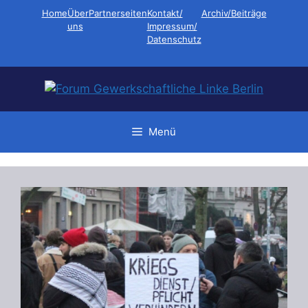
Zum
Home
Über
Partnerseiten
Kontakt/
Archiv/Beiträge
Inhalt
uns
Impressum/
Datenschutz
springen
Menü