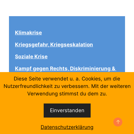
Klimakrise
Kriegsgefahr, Kriegseskalation
Soziale Krise
Kampf gegen Rechts, Diskriminierung & 
Faschismus
Diese Seite verwendet u. a. Cookies, um die
Nutzerfreundlichkeit zu verbessern. Mit der weiteren
Verwendung stimmst du dem zu.
Anstehende Veranstaltungen
Einverstanden
September 1 @ 9:00
-
September 6 @ 21:00
SEP.
1
Rheinmetall Entwaffnen – kommt zum Aktionscamp
Datenschutzerklärung
nach Köln