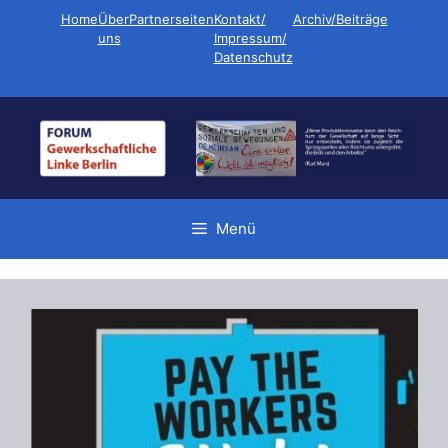
Zum
Home
Über
Partnerseiten
Kontakt/
Archiv/Beiträge
Inhalt
uns
Impressum/
Datenschutz
springen
Menü