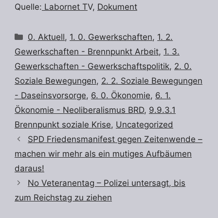
Quelle:
Labornet T
V,
Dokument
Kategorien
0. Aktuell
,
1. 0. Gewerkschaften
,
1. 2.
Gewerkschaften - Brennpunkt Arbeit
,
1. 3.
Gewerkschaften - Gewerkschaftspolitik
,
2. 0.
Soziale Bewegungen
,
2. 2. Soziale Bewegungen
- Daseinsvorsorge
,
6. 0. Ökonomie
,
6. 1.
Ökonomie - Neoliberalismus BRD
,
9.9.3.1
Brennpunkt soziale Krise
,
Uncategorized
SPD Friedensmanifest gegen Zeitenwende –
machen wir mehr als ein mutiges Aufbäumen
daraus!
No Veteranentag – Polizei untersagt, bis
zum Reichstag zu ziehen