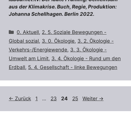
aus der Klimakrise. Buch, Regie, Produktion:
Johanna Schellhagen. Berlin 2022.
Kategorien
0. Aktuell
,
2. 5. Soziale Bewegungen -
Global sozial
,
3. 0. Ökologie
,
3. 2. Ökologie -
Verkehrs-/Energiewende
,
3. 3. Ökologie -
Umwelt am Limit
,
3. 4. Ökologie - Rund um den
Erdball
,
5. 4. Gesellschaft - linke Bewegungen
Seite
Seite
Seite
Seite
←
Zurück
1
…
23
24
25
Weiter
→
Suchen