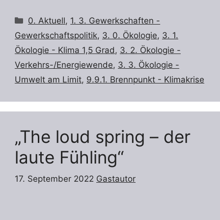
Kategorien
0. Aktuell
,
1. 3. Gewerkschaften -
Gewerkschaftspolitik
,
3. 0. Ökologie
,
3. 1.
Ökologie - Klima 1,5 Grad
,
3. 2. Ökologie -
Verkehrs-/Energiewende
,
3. 3. Ökologie -
Umwelt am Limit
,
9.9.1. Brennpunkt - Klimakrise
„The loud spring – der
laute Fühling“
17. September 2022
Gastautor