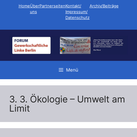
Zum
Home
Über
Partnerseiten
Kontakt/
Archiv/Beiträge
Inhalt
uns
Impressum/
Datenschutz
springen
Menü
3. 3. Ökologie – Umwelt am
Limit