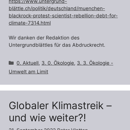
https://www.untergrund-
blättle.ch/politik/deutschland/muenchen-
blackrock-protest-scientist-rebellion-debt-for-
climate-7314.html
Wir danken der Redaktion des
Untergrundblättles für das Abdruckrecht.
Kategorien
0. Aktuell
,
3. 0. Ökologie
,
3. 3. Ökologie -
Umwelt am Limit
Globaler Klimastreik –
und wie weiter?!