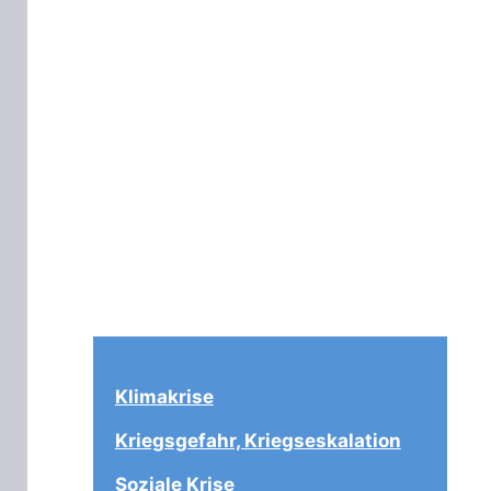
Klimakrise
Kriegsgefahr, Kriegseskalation
Soziale Krise