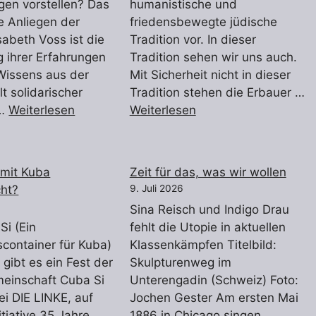
en vorstellen? Das
humanistische und
e Anliegen der
friedensbewegte jüdische
sabeth Voss ist die
Tradition vor. In dieser
g ihrer Erfahrungen
Tradition sehen wir uns auch.
Wissens aus der
Mit Sicherheit nicht in dieser
t solidarischer
Tradition stehen die Erbauer …
 …
Weiterlesen
Weiterlesen
t mit Kuba
Zeit für das, was wir wollen
ht?
9. Juli 2026
Sina Reisch und Indigo Drau
Si (Ein
fehlt die Utopie in aktuellen
tscontainer für Kuba)
Klassenkämpfen Titelbild:
 gibt es ein Fest der
Skulpturenweg im
meinschaft Cuba Si
Unterengadin (Schweiz) Foto:
ei DIE LINKE, auf
Jochen Gester Am ersten Mai
itiative 35 Jahre
1886 in Chicago singen