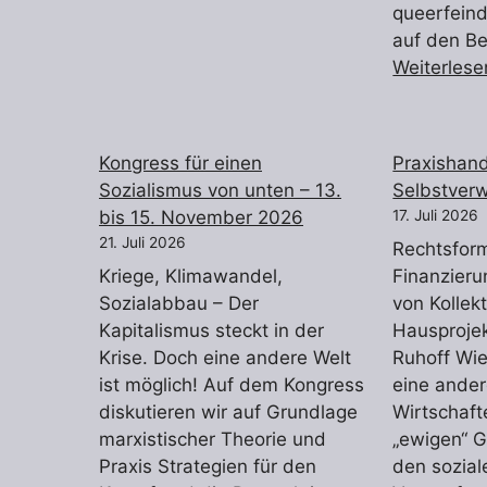
queerfeind
auf den Be
Weiterlese
Kongress für einen
Praxishan
Sozialismus von unten – 13.
Selbstver
bis 15. November 2026
17. Juli 2026
21. Juli 2026
Rechtsfor
Kriege, Klimawandel,
Finanzieru
Sozialabbau – Der
von Kollek
Kapitalismus steckt in der
Hausproje
Krise. Doch eine andere Welt
Ruhoff Wi
ist möglich! Auf dem Kongress
eine ander
diskutieren wir auf Grundlage
Wirtschaft
marxistischer Theorie und
„ewigen“ 
Praxis Strategien für den
den sozial