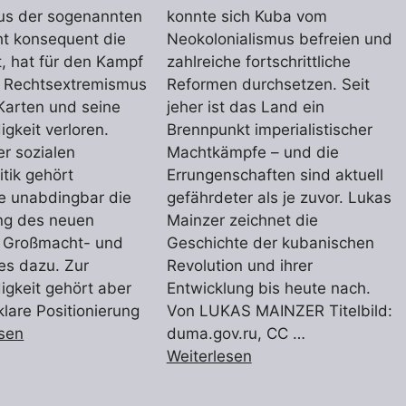
aus der sogenannten
konnte sich Kuba vom
cht konsequent die
Neokolonialismus befreien und
et, hat für den Kampf
zahlreiche fortschrittliche
 Rechtsextremismus
Reformen durchsetzen. Seit
Karten und seine
jeher ist das Land ein
gkeit verloren.
Brennpunkt imperialistischer
r sozialen
Machtkämpfe – und die
itik gehört
Errungenschaften sind aktuell
e unabdingbar die
gefährdeter als je zuvor. Lukas
g des neuen
Mainzer zeichnet die
 Großmacht- und
Geschichte der kubanischen
es dazu. Zur
Revolution und ihrer
gkeit gehört aber
Entwicklung bis heute nach.
klare Positionierung
Von LUKAS MAINZER Titelbild:
esen
duma.gov.ru, CC …
Weiterlesen