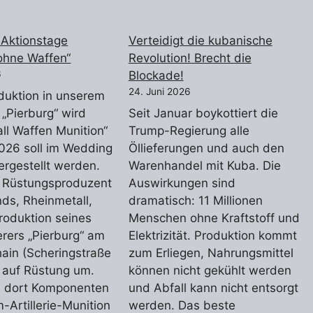
Aktionstage
Verteidigt die kubanische
ohne Waffen“
Revolution! Brecht die
6
Blockade!
24. Juni 2026
duktion in unserem
 „Pierburg“ wird
Seit Januar boykottiert die
ll Waffen Munition“
Trump-Regierung alle
026 soll im Wedding
Öllieferungen und auch den
ergestellt werden.
Warenhandel mit Kuba. Die
e Rüstungsproduzent
Auswirkungen sind
ds, Rheinmetall,
dramatisch: 11 Millionen
Produktion seines
Menschen ohne Kraftstoff und
erers „Pierburg“ am
Elektrizität. Produktion kommt
ain (Scheringstraße
zum Erliegen, Nahrungsmittel
in auf Rüstung um.
können nicht gekühlt werden
en dort Komponenten
und Abfall kann nicht entsorgt
-Artillerie-Munition
werden. Das beste