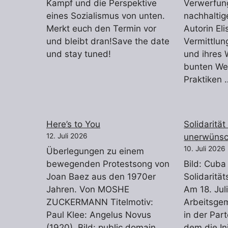
Kampf und die Perspektive
Verwerfung
eines Sozialismus von unten.
nachhaltig
Merkt euch den Termin vor
Autorin Eli
und bleibt dran!Save the date
Vermittlun
und stay tuned!
und ihres 
bunten Wel
Praktiken
Here’s to You
Solidaritä
12. Juli 2026
unerwünsc
10. Juli 2026
Überlegungen zu einem
bewegenden Protestsong von
Bild: Cuba 
Joan Baez aus den 1970er
Solidaritä
Jahren. Von MOSHE
Am 18. Juli
ZUCKERMANN Titelmotiv:
Arbeitsge
Paul Klee: Angelus Novus
in der Part
(1920). Bild: public domain
dem die In