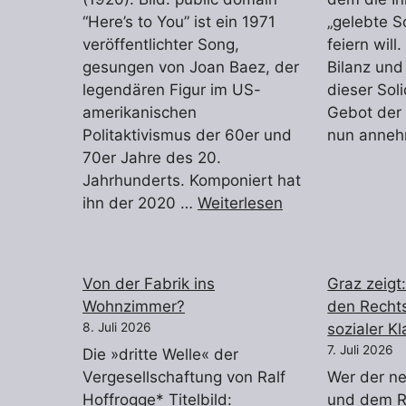
“Here’s to You” ist ein 1971
„gelebte So
veröffentlichter Song,
feiern will.
gesungen von Joan Baez, der
Bilanz und
legendären Figur im US-
dieser Soli
amerikanischen
Gebot der 
Politaktivismus der 60er und
nun anne
70er Jahre des 20.
Jahrhunderts. Komponiert hat
ihn der 2020 …
Weiterlesen
Von der Fabrik ins
Graz zeigt
Wohnzimmer?
den Rechts
8. Juli 2026
sozialer Kl
7. Juli 2026
Die »dritte Welle« der
Vergesellschaftung von Ralf
Wer der neo
Hoffrogge* Titelbild:
und dem R