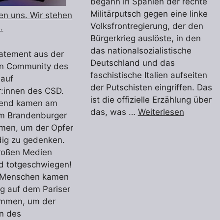
begann in Spanien der rechte
Militärputsch gegen eine linke
en uns. Wir stehen
Volksfrontregierung, der den
.
Bürgerkrieg auslöste, in den
das nationalsozialistische
tatement aus der
Deutschland und das
en Community des
faschistische Italien aufseiten
 auf
der Putschisten eingriffen. Das
r:innen des CSD.
ist die offizielle Erzählung über
send kamen am
das, was …
Weiterlesen
m Brandenburger
men, um der Opfer
dig zu gedenken.
roßen Medien
d totgeschwiegen!
 Menschen kamen
g auf dem Pariser
ammen, um der
en des