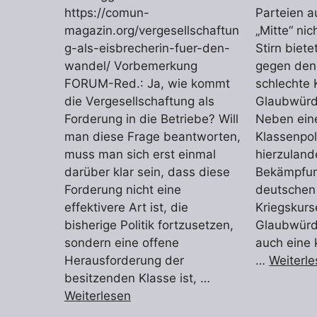
https://comun-
Parteien 
magazin.org/vergesellschaftun
„Mitte“ ni
g-als-eisbrecherin-fuer-den-
Stirn biet
wandel/ Vorbemerkung
gegen den
FORUM-Red.: Ja, wie kommt
schlechte 
die Vergesellschaftung als
Glaubwürdi
Forderung in die Betriebe? Will
Neben eine
man diese Frage beantworten,
Klassenpol
muss man sich erst einmal
hierzuland
darüber klar sein, dass diese
Bekämpfun
Forderung nicht eine
deutschen
effektivere Art ist, die
Kriegskurs
bisherige Politik fortzusetzen,
Glaubwürdi
sondern eine offene
auch eine 
Herausforderung der
…
Weiterl
besitzenden Klasse ist, …
Weiterlesen