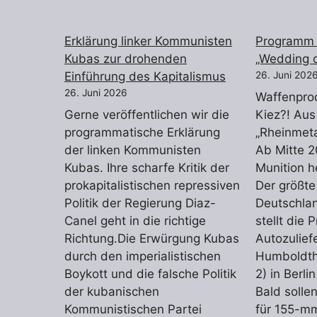
Erklärung linker Kommunisten
Programm 
Kubas zur drohenden
„Wedding 
Einführung des Kapitalismus
26. Juni 202
26. Juni 2026
Waffenpro
Gerne veröffentlichen wir die
Kiez?! Aus
programmatische Erklärung
„Rheinmeta
der linken Kommunisten
Ab Mitte 2
Kubas. Ihre scharfe Kritik der
Munition h
prokapitalistischen repressiven
Der größt
Politik der Regierung Diaz-
Deutschlan
Canel geht in die richtige
stellt die 
Richtung.Die Erwürgung Kubas
Autozulief
durch den imperialistischen
Humboldth
Boykott und die falsche Politik
2) in Berl
der kubanischen
Bald soll
Kommunistischen Partei
für 155-mm