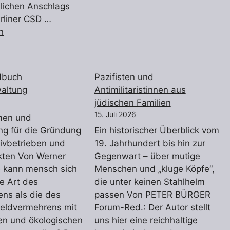
lichen Anschlags
rliner CSD …
n
dbuch
Pazifisten und
waltung
Antimilitaristinnen aus
jüdischen Familien
15. Juli 2026
men und
ng für die Gründung
Ein historischer Überblick vom
tivbetrieben und
19. Jahrhundert bis hin zur
kten Von Werner
Gegenwart – über mutige
e kann mensch sich
Menschen und „kluge Köpfe“,
e Art des
die unter keinen Stahlhelm
ens als die des
passen Von PETER BÜRGER
Geldvermehrens mit
Forum-Red.: Der Autor stellt
en und ökologischen
uns hier eine reichhaltige