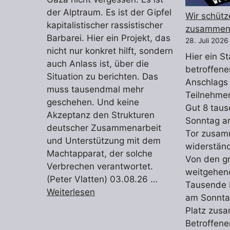
der Alptraum. Es ist der Gipfel
Wir schütz
kapitalistischer rassistischer
zusammen
Barbarei. Hier ein Projekt, das
28. Juli 2026
nicht nur konkret hilft, sondern
Hier ein S
auch Anlass ist, über die
betroffen
Situation zu berichten. Das
Anschlags
muss tausendmal mehr
Teilnehme
geschehen. Und keine
Gut 8 tau
Akzeptanz den Strukturen
Sonntag a
deutscher Zusammenarbeit
Tor zusam
und Unterstützung mit dem
widerstän
Machtapparat, der solche
Von den g
Verbrechen verantwortet.
weitgehen
(Peter Vlatten) 03.08.26 …
Tausende
Weiterlesen
am Sonnta
Platz zus
Betroffen