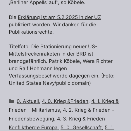
,Berliner Appells‘ auf“, so Köbele.
Die
Erklärung ist am 5.2.2025 in der UZ
publiziert worden. Wir danken für die
Publikationsrechte.
Titelfoto: Die Stationierung neuer US-
Mittelstreckenraketen in der BRD ist
brandgefährlich. Patrik Köbele, Wera Richter
und Ralf Hohmann legen
Verfassungsbeschwerde dagegen ein. (Foto:
United States Navy/public domain)
Kategorien
0. Aktuell
,
4. 0. Krieg &Frieden
,
4. 1. Krieg &
Frieden - Militarismus
,
4. 2. Krieg & Frieden -
Friedensbewegung
,
4. 3. Krieg & Frieden -
Konfliktherde Europa
,
5. 0. Gesellschaft
,
5. 1.