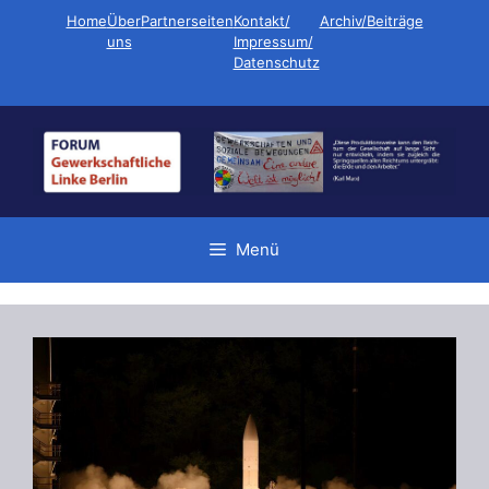
Zum
Home
Über
Partnerseiten
Kontakt/
Archiv/Beiträge
Inhalt
uns
Impressum/
Datenschutz
springen
Menü