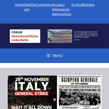
Zum
Home
Über
Partnerseiten
Kontakt/
Archiv/Beiträge
Inhalt
uns
Impressum/
Datenschutz
springen
Menü