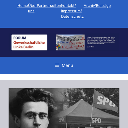
Zum
Home
Über
Partnerseiten
Kontakt/
Archiv/Beiträge
Inhalt
uns
Impressum/
Datenschutz
springen
Menü