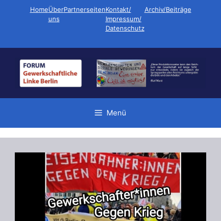
Zum
Home
Über
Partnerseiten
Kontakt/
Archiv/Beiträge
Inhalt
uns
Impressum/
Datenschutz
springen
Menü