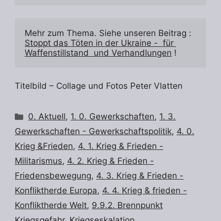
Mehr zum Thema. Siehe unseren Beitrag : 
Stoppt das Töten in der Ukraine -  für 
Waffenstillstand  und Verhandlungen
 ! 
Titelbild – Collage und Fotos Peter Vlatten
Kategorien
0. Aktuell
,
1. 0. Gewerkschaften
,
1. 3.
Gewerkschaften - Gewerkschaftspolitik
,
4. 0.
Krieg &Frieden
,
4. 1. Krieg & Frieden -
Militarismus
,
4. 2. Krieg & Frieden -
Friedensbewegung
,
4. 3. Krieg & Frieden -
Konfliktherde Europa
,
4. 4. Krieg & frieden -
Konfliktherde Welt
,
9.9.2. Brennpunkt
Kriegsgefahr, Kriegseskalation