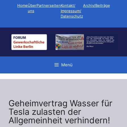
Zum
Home
Über
Partnerseiten
Kontakt/
Archiv/Beiträge
Inhalt
uns
Impressum/
Datenschutz
springen
Menü
Geheimvertrag Wasser für
Tesla zulasten der
Allgemeinheit verhindern!