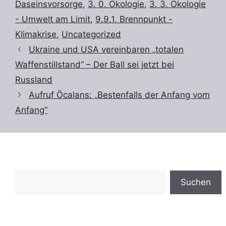
Daseinsvorsorge
,
3. 0. Ökologie
,
3. 3. Ökologie
- Umwelt am Limit
,
9.9.1. Brennpunkt -
Klimakrise
,
Uncategorized
Ukraine und USA vereinbaren „totalen
Waffenstillstand“ – Der Ball sei jetzt bei
Russland
Aufruf Öcalans: „Bestenfalls der Anfang vom
Anfang“
Suchen
Suchen