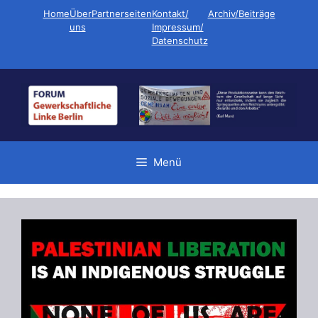
Zum
Home
Über
Partnerseiten
Kontakt/
Archiv/Beiträge
Inhalt
uns
Impressum/
Datenschutz
springen
Menü