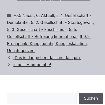
Kategorien
-0.5 Naost
,
0. Aktuell
,
5. 1. Gesellschaft -
Demokratie
,
5. 2. Gesellschaft - Staatsgewalt
,
5. 3. Gesellschaft - Faschismus
,
5. 5.
Gesellschaft - Befreiung International
,
9.9.2.
Brennpunkt Kriegsgefahr, Kriegseskalation
,
Uncategorized
„Das ist lange her, dass es das gab“
Israels Atombombe!
Suchen
Suchen