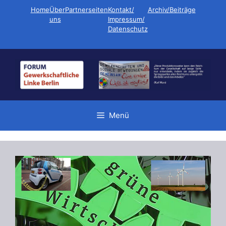
Zum
Home
Über
Partnerseiten
Kontakt/
Archiv/Beiträge
Inhalt
uns
Impressum/
Datenschutz
springen
Menü