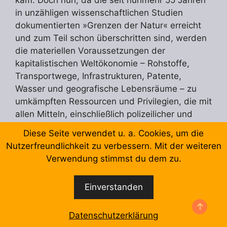
in unzähligen wissenschaftlichen Studien
dokumentierten »Grenzen der Natur« erreicht
und zum Teil schon überschritten sind, werden
die materiellen Voraussetzungen der
kapitalistischen Weltökonomie – Rohstoffe,
Transportwege, Infrastrukturen, Patente,
Wasser und geografische Lebensräume – zu
umkämpften Ressourcen und Privilegien, die mit
allen Mitteln, einschließlich polizeilicher und
militärischer Gewalt, gegen andere Menschen
Diese Seite verwendet u. a. Cookies, um die
verteidigt werden.
Nutzerfreundlichkeit zu verbessern. Mit der weiteren
Verwendung stimmst du dem zu.
Dies geschieht in autoritär regierten Staaten
wie in formal liberalen Demokratien auf der
Einverstanden
Grundlage einer ins Hypertrophe gesteigerten
ungleichen Machtverteilung und einer
Datenschutzerklärung
zunehmend engeren Verflechtung von