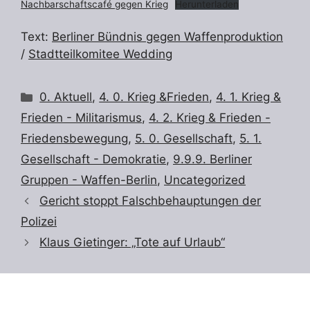
Nachbarschaftscafé gegen Krieg
Herunterladen
Text:
Berliner Bündnis gegen Waffenproduktion
/
Stadtteilkomitee Wedding
Kategorien
0. Aktuell
,
4. 0. Krieg &Frieden
,
4. 1. Krieg &
Frieden - Militarismus
,
4. 2. Krieg & Frieden -
Friedensbewegung
,
5. 0. Gesellschaft
,
5. 1.
Gesellschaft - Demokratie
,
9.9.9. Berliner
Gruppen - Waffen-Berlin
,
Uncategorized
Gericht stoppt Falschbehauptungen der
Polizei
Klaus Gietinger: „Tote auf Urlaub“