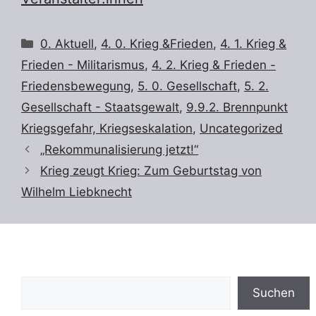
Kategorien
0. Aktuell
,
4. 0. Krieg &Frieden
,
4. 1. Krieg &
Frieden - Militarismus
,
4. 2. Krieg & Frieden -
Friedensbewegung
,
5. 0. Gesellschaft
,
5. 2.
Gesellschaft - Staatsgewalt
,
9.9.2. Brennpunkt
Kriegsgefahr, Kriegseskalation
,
Uncategorized
„Rekommunalisierung jetzt!“
Krieg zeugt Krieg: Zum Geburtstag von
Wilhelm Liebknecht
Suchen
Suchen