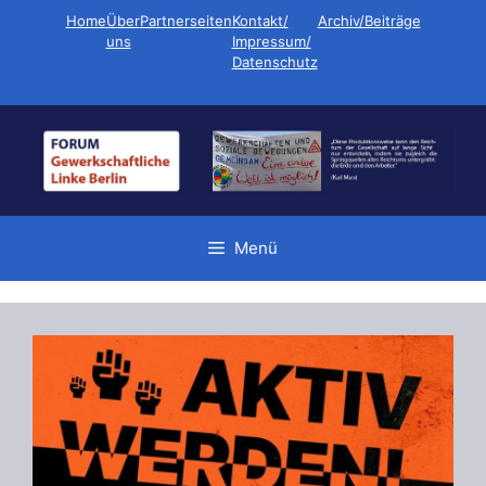
Zum
Home
Über
Partnerseiten
Kontakt/
Archiv/Beiträge
Inhalt
uns
Impressum/
Datenschutz
springen
Menü