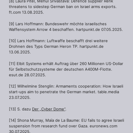
[8] Laura Pitel, Mehul Srivastava: Defence supplier Renk
threatens to sidestep German ban on Israel arms exports.
ft.com 13.08.2025.
[9] Lars Hoffmann: Bundeswehr möchte israelisches
Waffensystem Arrow 4 beschaffen. hartpunkt.de 07.05.2025.
[10] Lars Hoffmann: Luftwaffe beschafft drei weitere
Drohnen des Typs German Heron TP. hartpunkt.de
13.06.2025.
[11] Elbit Systems erhält Auftrag über 260 Millionen US-Dollar
für Selbstschutzsysteme der deutschen A400M-Flotte.
esut.de 28.07.2025.
[12] Wilhelmine Stenglin: Armaments cooperation: How Israeli
start-ups aim to penetrate the German market. table.media
23.07.2025.
[13] S. dazu
Der „Cyber Dome“
.
[14] Shona Murray, Maïa de La Baume: EU fails to agree Israeli
suspension from research fund over Gaza. euronews.com
30.07.2025.