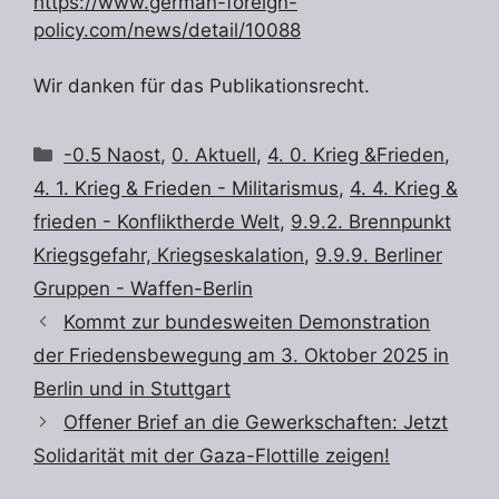
https://www.german-foreign-
policy.com/news/detail/10088
Wir danken für das Publikationsrecht.
Kategorien
-0.5 Naost
,
0. Aktuell
,
4. 0. Krieg &Frieden
,
4. 1. Krieg & Frieden - Militarismus
,
4. 4. Krieg &
frieden - Konfliktherde Welt
,
9.9.2. Brennpunkt
Kriegsgefahr, Kriegseskalation
,
9.9.9. Berliner
Gruppen - Waffen-Berlin
Kommt zur bundesweiten Demonstration
der Friedensbewegung am 3. Oktober 2025 in
Berlin und in Stuttgart
Offener Brief an die Gewerkschaften: Jetzt
Solidarität mit der Gaza-Flottille zeigen!