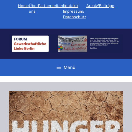
Zum
Home
Über
Partnerseiten
Kontakt/
Archiv/Beiträge
Inhalt
uns
Impressum/
Datenschutz
springen
Menü