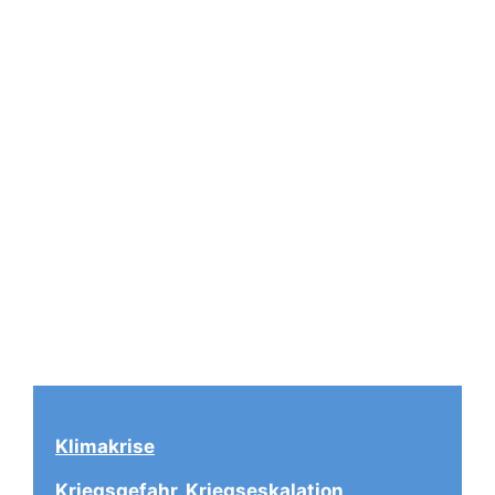
Klimakrise
Kriegsgefahr, Kriegseskalation