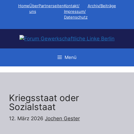
Zum
Home
Über
Partnerseiten
Kontakt/
Archiv/Beiträge
Inhalt
uns
Impressum/
Datenschutz
springen
Menü
Kriegsstaat oder
Sozialstaat
12. März 2026
Jochen Gester