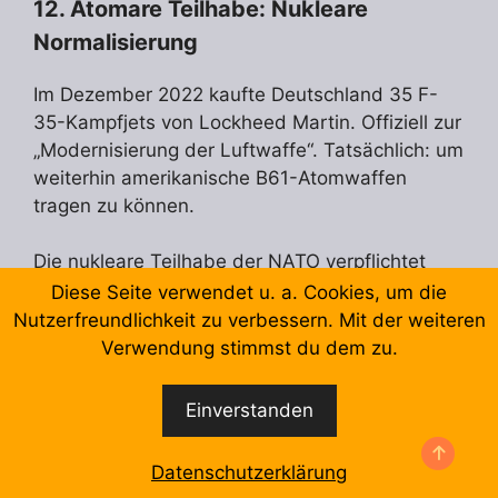
12. Atomare Teilhabe: Nukleare
Normalisierung
Im Dezember 2022 kaufte Deutschland 35 F-
35-Kampfjets von Lockheed Martin. Offiziell zur
„Modernisierung der Luftwaffe“. Tatsächlich: um
weiterhin amerikanische B61-Atomwaffen
tragen zu können.
Die nukleare Teilhabe der NATO verpflichtet
Deutschland, im Verteidigungsfall US-
Diese Seite verwendet u. a. Cookies, um die
Atomwaffen einzusetzen. Die Bomben lagern in
Nutzerfreundlichkeit zu verbessern. Mit der weiteren
Büchel, Rheinland-Pfalz. Deutsche Piloten
Verwendung stimmst du dem zu.
trainieren ihren Einsatz. Im Ernstfall gibt der US-
Präsident den Freigabecode, deutsche Piloten
Einverstanden
werfen die Bombe ab.
Datenschutzerklärung
Polen forderte 2024 die Stationierung von US-