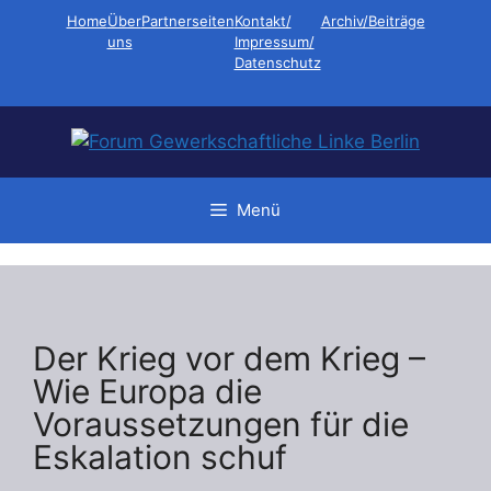
Zum
Home
Über
Partnerseiten
Kontakt/
Archiv/Beiträge
Inhalt
uns
Impressum/
Datenschutz
springen
Menü
Der Krieg vor dem Krieg –
Wie Europa die
Voraussetzungen für die
Eskalation schuf