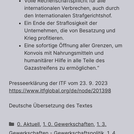
Volle Rechenschaftspflicht für alle
internationalen Verbrechen, auch durch
den Internationalen Strafgerichtshof.
Ein Ende der Straflosigkeit der
Unternehmen, die von Besatzung und
Krieg profitieren.
Eine sofortige Öffnung aller Grenzen, um
Konvois mit Nahrungsmitteln und
humanitärer Hilfe in alle Teile des
Gazastreifens zu ermöglichen.“
Presseerklärung der ITF vom 23. 9. 2023
https://www.itfglobal.org/de/node/201398
Deutsche Übersetzung des Textes
Kategorien
0. Aktuell
,
1. 0. Gewerkschaften
,
1. 3.
Gewerkschaften - Gewerkschaftspolitik
,
1. 4.