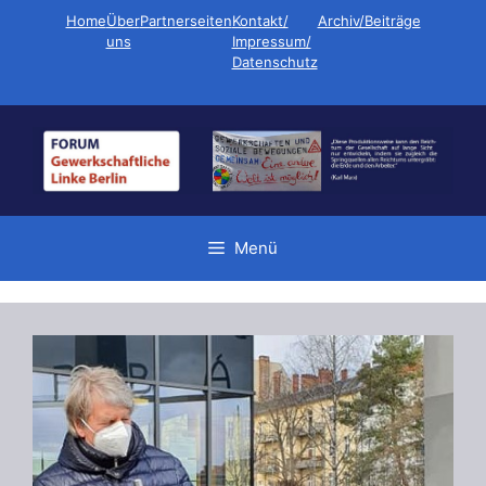
Zum
Home
Über
Partnerseiten
Kontakt/
Archiv/Beiträge
Inhalt
uns
Impressum/
Datenschutz
springen
Menü