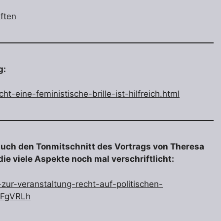
ften
g:
ht-eine-feministische-brille-ist-hilfreich.html
 auch den Tonmitschnitt des Vortrags von Theresa
ie viele Aspekte noch mal verschriftlicht:
-zur-veranstaltung-recht-auf-politischen-
TFgVRLh