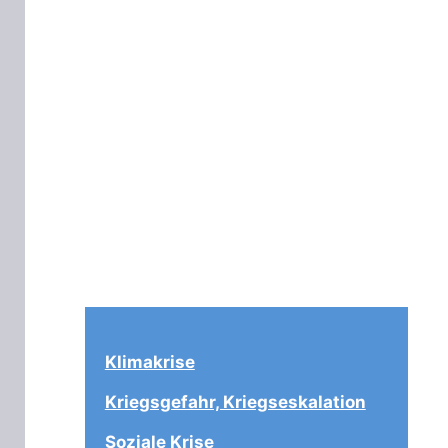
Klimakrise
Kriegsgefahr, Kriegseskalation
Soziale Krise